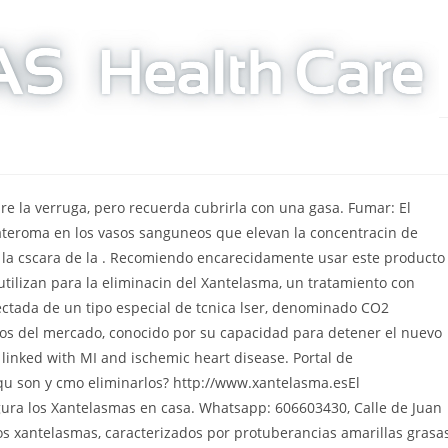
n aloe vera
e address
krystal kelly murphy obituary
necesidades y demandas, por tal razn, al momento de adquirir te garantizamos productos muy relacionados con el quitar xantelasmas con aloe vera de tus sueos. Este procedimiento no duele aunque dejaremos de ver. Xanthel est diseado para eliminar el xantelasma sin penetrar demasiado en la piel, lo que evita las cicatrices y las marcas. Nosotros no atendemos consultas, somos tan solo una web divulgativa. FORMULADO SIGUIENDO LAS INVESTIGACIONES CIENTFICAS ACTUALES y Testado DERMATOLGICAMENTE por el departamento de dermatologa del Policlnico de Mdena. Conclusin. Raspa con una cuchara el gel que haya quedado en la cscara. Los dos ingredientes estrellas son el aloe vera y el agua de rosas, un producto muy refrescante que tonifica la piel y la rejuvenece al instante. Producto fantstico, resultados fantsticos ". Es comn que aparezcan en los dos ojos a la vez. Whatsapp: 606603430, 2021 El aloe vera en cosmtica: cuidados para la piel y el cabello. Los xantelasmas, que son cada una de las manchas o placas no suponen un peligro en s mismas pero s indican un desequilibrio en la salud de la persona que las padece. No sera extrao que hoy puedas seleccionar un nuevo quitar xantelasmas con aloe vera que hasta la semana pasada no te podas permitir. de esta forma podrs saber, si lo que buscas es una tendencia novedosa, o sencillamente ha dejado de buscarse, porque ha salido alguna alternativa mejor. 1.1 Qu es un xantoma o xantelasma. Tengo el cuello y el pecho lleno de verrugas como las puedo eliminar estoy desesperada, Me ha funcionado por la noche me pongo gasa con trozo de aloevera. Unilaterales: se dan solo en uno de los ojos. Adems, reducir los niveles de colesterol en general es una buena forma de prevenir futuros xantelasmas. Aloe vera. y de qu podra ser un indicador de su salud. Cubriendo los problemas mdicos ms comunes que pueden ser un catalizador para la manifestacin de su Xanthelasma. Consume alimentos ricos en grasas saludables, como pescado, frutos secos, semillas y aceites vegetales. Son ms frecuentes en mujeres mayores y la edad media de aparicin oscila entre los 44 aos, estn asociados en 50% de los casos a elevacin de lpidos plasmticos, su hallazgo es frecuente en personas con hiperlipidemias (Nivel alto de grasas en la sangre). Para prepararla, tan solo se deben aadir 4 cucharadas de aloe vera y 5 gotas de agua de rosas en un recipiente. As, es importante protegerse del sol utilizando una crema bloqueadora de factor elevado, mantenerse bien hidratado, seguir . Servicio de Oftalmologa del Hospital Sanitas CIMA. En conclusin, el Xantelasma es considerado un signo clnico importante para determinar la presencia de diversas patologas caracterizadas por aumento en los nveles de colesterol en el organismo, a pesar de ser un tipo de lesin benigno, en muchos casos resulta estticamente molesto para el paciente. Pueden tener distintos tamaos y se trata de depsitos de lipoides debidos, normalmente, a un nivel alto de colesterol, pero tambin se asocia con trastornos hepticos y con la diabetes. CAUSAS, SNTOMAS Y TRATAMIENTO DE LA QUERATITIS. Jefe de servicio de Oftalmologa en el Hospital Universitario Sanitas La Moraleja. Losxantelasmaspalpebrales son bultos de grasa de color amarillento que aparecen alrededor de los prpados. Yo me los saqueel mismo dia que me opere de aumento mamario. 60ml BIO Srum Facial con VITAMINA C, E, cido HIALURNICO puro 100% -ORGANIC. Telfono: 91 577 88 00 Dicha planta contiene distintos principios activos en el acbar, tales como las alonas, las aloerresinas, las saponinas y la lignina, adems de fibra, minerales (como el zinc, cobre o calcio), vitaminas E, C, A y aminocidos que hacen que sus propiedades sean aliadas de . No sabes cul seleccionar?. SUERO ANTIEDAD ORGNICO y VEGANO para la CARA, DCOLLET Y CONTORNO DE OJOS: mezcla patentada de Florence Organics llena de antioxidantes que protegen su rostro de radicales libres y que nutren su piel, dejndola ms luminosa y juvenil. Las manchas en la piel son cambios en el color de la dermis que pueden aparecer por diversos motivos, siendo el envejecimiento, la exposicin solar o los trastornos hormonales las causas ms frecuentes. Espero q te vaya bien . Yo tengo uno en un parpado. Intenta esto, 2 meses despus, nada, comenzaron a deprimirme para ser honesto. Otra situacin que aumenta las probabilidades de desarrollar un xantelasma es el embarazo, debido a los cambios hormonales. Tambin pueden tratarse con remedios naturales, no obstante, si crees que tienes xantelasmas, lo mejor es que acudas al oftalmlogo. Ten en cuenta que los depsitos de grasa pueden volver a formarse despus de los procedimientos de eliminacin. Para mas informaciones visite http://www.xantela. El procedimiento de la ciruga de xantelasmas en el prpado es muy sencillo, se realiza bajo los efectos de anestesia local y el mtodo a utilizar depende del tamao y la forma de la lesin. Entonces ests en Ver ms detalles , Deseas hallar productos relacionados con conforama tocador maquillaje o semejante?. Vinagre de sidra de manzana. Los xantelasmas son muy comunes alrededor de las esquinas internas de los prpados. Hay otros tratamientos cuando las lesiones no son muy importantes o son superficiales (ests tc