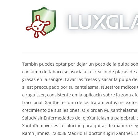
quitar xantelasmas co
Mai 19, 2023
lydia elise millen hous
Tambin puedes optar por dejar un poco de la pulpa sobre la verruga, pero recuerda cubrirla con una gasa. Fumar: El consumo de tabaco se asocia a la creacin de placas de ateroma en los vasos sanguneos que elevan la concentracin de grasas en la sangre. Lavar las fresas y sacar la pulpa de la cscara de la . Recomiendo encarecidamente usar este producto si est preocupado por su xantelasma. Nuestros mdicos utilizan para la eliminacin del Xantelasma, un tratamiento con ciruga Lser, consistente en la aplicacin sobre la zona afectada de un tipo especial de tcnica lser, denominado CO2 fraccional. Xanthel es uno de los tratamientos ms exitosos del mercado, conocido por su capacidad para detener el nuevo crecimiento de sus lesiones. O Riordan M. Xanthelasma linked with MI and ischemic heart disease. Portal de SaludVisinEnfermedades del ojoXantelasma palpebral, qu son y cmo eliminarlos? http://www.xantelasma.esEl XanthRemover es la solucion para quitar de manera segura los Xantelasmas en casa. Whatsapp: 606603430, Calle de Juan Ramn Jimnez, 228036 Madrid El doctor sugiri Xanthel. Los xantelasmas, caracterizados por protuberancias amarillas grasas alrededor de los ojos, se pueden eliminar a travs de distintos tratamientos. Realizar actividad fsica de forma constante. Aqu cubriremos las diversas opciones que a veces se recomiendan para la eliminacin de xantelasma, como el ajo, el aceite de ricino y ms. Suerte! La sabila la he usado para quemaduras de segundo grado con bastante efectividad. Elige qu tipo de cookies aceptar. Una o dos semanas despus del procedimiento, la piel tratada se caer por completo, dejando expuesta la piel saludable. Otra manera de usar el aloe para es escurriendo o exprimiendo el jugo para humedecer la verruga con el mismo. >Cmo tratar la artritis y artrosis, reumatismoscon homeopata? Su crema de eliminacin de Xanthelasma es excelente. As las cosas, para obtener los beneficios hay que congelar el gel de la sbila y cuando est fro este se pasa sobre los lugares donde se encuentran las arrugas y marcas de expresin como en . Este artculo ha sido visto 65546 veces. Xanthel es uno de los tratamientos ms exitosos del mercado, conocido por su capacidad para detener el nuevo crecimiento de sus lesiones. American Heart Association (AHA) 2010 Scientific Sessions Nov 22, 2010. Pensando en tu confort, te exponemos las tendencias que se ofertan en el mercado on line, permitindote estar al tanto con las novedades, con lo que resulta bueno para ti no perder de vista cul es el quitar xantelasmas con aloe vera ms demandado. Xantel2023 | Reservados todos los derechos. Predisposicin gentica: hay personas ms propensas a padecer este tipo de lesiones. 1.4 Ms informacin. Lee Cmo se toma para saber qu formato, dilucin, frecuencia y cantidad es la adecuada para cada situacin. Te invitamos a acudir a un mdico en el caso de presentar cualquier tipo de condicin o malestar. Sobre todo, es eficaz para favorecer la regeneracin celular de la piel y reparar aquellos tejidos que han resultado daados. Yo los tengo bajo los ojos, primero me salio en un ojo y luego en el otro. El lser permite programar con precisin cual ser el rea a tratarse por lo cual no existe riesgo de dao a tejidos vecinos. Si no tienes una planta de aloe vera, debes comprar una que est bastante desarrollada ya que si cortas las ramas de una. Revisa la parte inferior de las hojas en busca de secrecin amarillenta y crtala si la hay. Si tu agenda est muy ocupada, puedes dividir el tiempo de ejercicio entre intervalos de 10 o 15 minutos para obtener los mismos resultados. UNA, Gran recurso para profesionales y pblico en general, finalmente un, solucin integral para el tratamiento y eliminacin de xantelasma, Cmo deshacerse de los xantomas en los prpados. 1.2 Principales remedios. Las verrugas pueden ser eliminadas con procedimientos naturales y en este artculo de unComo vamos a contarte cmo usar el aloe vera como remedio para acabar con las tan indeseadas verrugas de la piel. Otras recomendaciones a seguir son: * En la mayora de nuestros centros colaboradores, Se ha producido un error en el envo de datos. Corta el exceso de hojas exteriores. Tambin puedes elegir qu tipo de cookies quieres haciendo clic en Ajustes. Adems, reducir los niveles de colesterol en general es una buena forma de prevenir futuros xantelasmas. Calcarea Fluorica, Xantelasmas en persona agotada y anmica que no presenta ni colesterol alto ni diabetes, con prpados hinchados, especialmente en el ngulo interno del prpado izquierdo. en Ver ms detalles , Buscas un comprar espejos de bao con luz conforama?. Por qu adquirir quitar xantelasmas con aloe vera en nuestra tienda en lnea? La buena novedosa, es que te ofrecemos mltiples quitar xantelasmas con aloe vera que cubren tus 